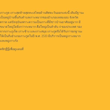
เกาะกูด เกาะสุดท้ายสุดทะเลไทยด้านทิศตะวันออกแห่งนี้ เดิมมีฐานะ
เป็นหมู่บ้านขึ้นกับตำบลเกาะหมากของอำเภอแหลมงอบ จังหวัด
ตราด แต่ปัจจุบันเพราะความเป็นเกาะที่มีชาวบ้านอาศัยอยู่มาก มี
ขนาดใหญ่โตยิ่งกว่ากะหมาก คือใหญ่เป็นลำดับ 4 ของประเทศ รอง
จากเกาะภูเก็ต เกาะช้าง และเกาะสมุย เกาะกูดจึงได้รับการยกฐานะ
ให้เป็นกิ่งอำเภอเกาะกูดในปี พ.ศ. 2533 มีบริวารเป็นหมู่เกาะหมาก
และหมู่เกาะรัง
คลิก
ที่นี่
เพื่อดูแผนที่