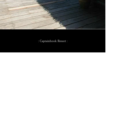
: Captainhook Resort :