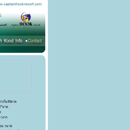
างในจังัดาด
5 ีขาด
ซ
นางาก
ดยน วนาด