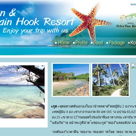
ะกูด
ะทุดยทางศตันอกองในนานำทลตาด ีคหญันับ 2 องากะช
ะทหญันับ 4 อง ะทางางากองาด 80 อท 105 าง อปาณ 65,62
อง 25 ะขาดาง 12 ักษณยทไปของังาพ็นธาตางรณ ะทาบันา
็นต้นกิด ำธ ยนำทะกูดีนำต ้นชอบะกูด ำตอง ีนลตอด้งป ่น
าง่งตันอง ับวตาดีน าดองาน าดองยก าดโพธ าดอง าดวพ ุ